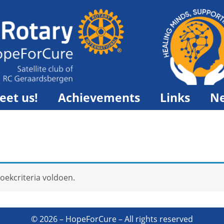
eet us!
Achievements
Links
N
oekcriteria voldoen.
© 2026 – HopeForCure – All rights reserved